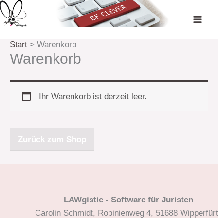
Zum
Inhalt
springen
Start
Warenkorb
Warenkorb
Ihr Warenkorb ist derzeit leer.
Zurück zum Shop
LAWgistic - Software für Juristen
Carolin Schmidt, Robinienweg 4, 51688 Wipperfür