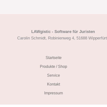
Die
Optionen
können
auf
LAWgistic - Software für Juristen
der
Carolin Schmidt, Robinienweg 4, 51688 Wipperfür
Produktseite
gewählt
werden
Startseite
Produkte / Shop
Service
Kontakt
Impressum