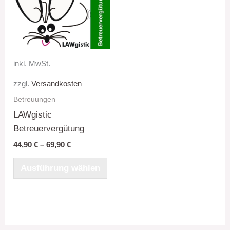
inkl. MwSt.
zzgl.
Versandkosten
Betreuungen
LAWgistic
Betreuervergütung
44,90
€
–
69,90
€
Dieses
Ausführung wählen
Produkt
weist
mehrere
Varianten
auf.