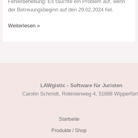
Fehlerbehebung: Es tauchte ein Problem auf, wenn
der Betreuungsbeginn auf den 29.02.2024 fiel.
17.07.2024
Weiterlesen »
–
Betreuervergütung
Update
LAWgistic - Software für Juristen
Carolin Schmidt, Robinienweg 4, 51688 Wipperfür
Startseite
Produkte / Shop